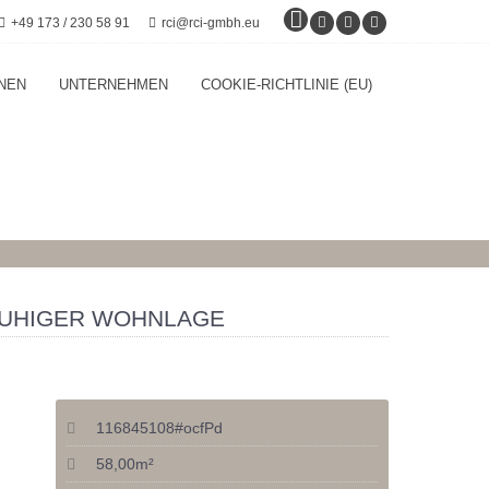
+49 173 / 230 58 91
rci@rci-gmbh.eu
NEN
UNTERNEHMEN
COOKIE-RICHTLINIE (EU)
RUHIGER WOHNLAGE
116845108#ocfPd
58,00m²