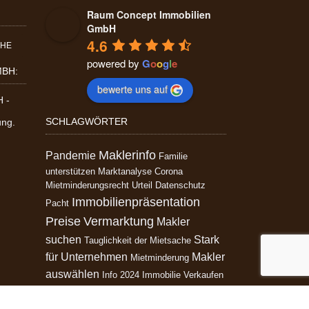
Raum Concept Immobilien
GmbH
4.6
powered by
G
o
o
g
l
e
MBH:
bewerte uns auf
SCHLAGWÖRTER
Maklerinfo
Pandemie
Familie
unterstützen
Marktanalyse
Corona
Mietminderungsrecht
Urteil
Datenschutz
Immobilienpräsentation
Pacht
Preise
Vermarktung
Makler
suchen
Stark
Tauglichkeit der Mietsache
für Unternehmen
Makler
Mietminderung
auswählen
Info 2024 Immobilie Verkaufen
Immobilienvermarktung
Hausbau
guten Immobilienmakler finden
Gebrauch der