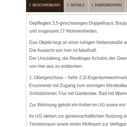
BESCHREIBUNG
DETAILS
ENERGIEDATEN
25,00m²
1 Z
Gepflegtes 3,5-geschossiges Doppelhaus, Bauj
und insgesamt 17 Wohneinheiten.
Das Objekt liegt an einer ruhigen Nebenstraße a
Die Aussicht von hier ist fabelhaft.
Der Ursulaberg, die Reutlinger Achalm, der Geo
von hier aus zu entdecken.
1. Obergeschoss – helle 2 Zi-Eigentumswohnung 
Esszimmer mit Zugang zum sonnigen Westbalkon
Schlafzimmer, Flur mit Garderobe, Bad mit Wan
Zur Wohnung gehört ein Keller im UG sowie ein 
Im UG stehen zur gemeinschaftlichen Nutzung e
Trockenraum sowie einen Müllraum zur Verfügun