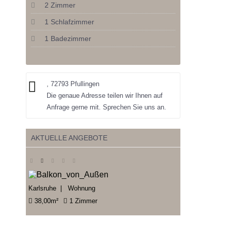
2 Zimmer
1 Schlafzimmer
1 Badezimmer
, 72793 Pfullingen
Die genaue Adresse teilen wir Ihnen auf
Anfrage gerne mit. Sprechen Sie uns an.
AKTUELLE ANGEBOTE
Karlsruhe | Wohnung
38,00m²
1 Zimmer
Freiburg im Br