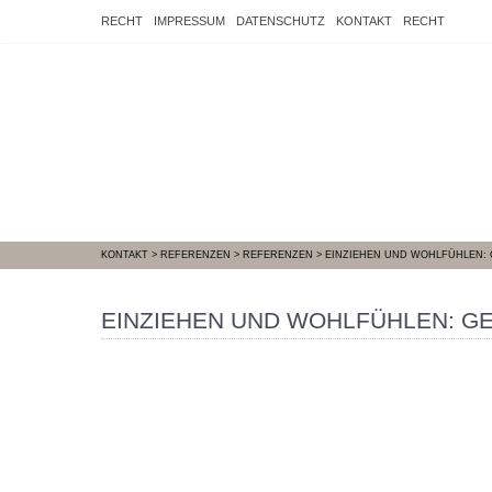
RECHT
IMPRESSUM
DATENSCHUTZ
KONTAKT
RECHT
KONTAKT
>
REFERENZEN
>
REFERENZEN
>
EINZIEHEN UND WOHLFÜHLEN:
EINZIEHEN UND WOHLFÜHLEN: G