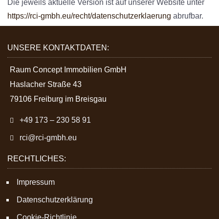
Die jeweils aktuelle Version ist auf unserer Website unter
https://rci-gmbh.eu/recht/datenschutzerklaerung
abrufbar.
UNSERE KONTAKTDATEN:
Raum Concept Immobilien GmbH
Haslacher Straße 43
79106 Freiburg im Breisgau
+49 173 – 230 58 91
rci@rci-gmbh.eu
RECHTLICHES:
Impressum
Datenschutzerklärung
Cookie-Richtlinie