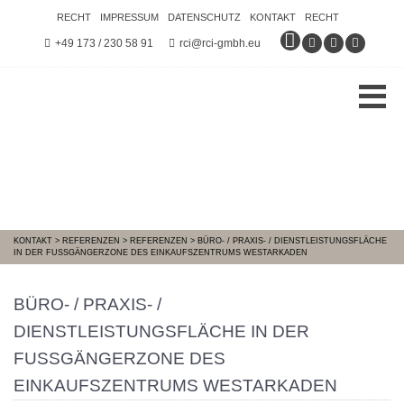
RECHT
IMPRESSUM
DATENSCHUTZ
KONTAKT
RECHT
+49 173 / 230 58 91
rci@rci-gmbh.eu
KONTAKT
>
REFERENZEN
>
REFERENZEN
>
BÜRO- / PRAXIS- / DIENSTLEISTUNGSFLÄCHE
IN DER FUSSGÄNGERZONE DES EINKAUFSZENTRUMS WESTARKADEN
BÜRO- / PRAXIS- /
DIENSTLEISTUNGSFLÄCHE IN DER
FUSSGÄNGERZONE DES E
INKAUFSZENTRUMS WESTARKADEN