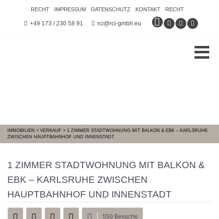
RECHT
IMPRESSUM
DATENSCHUTZ
KONTAKT
RECHT
+49 173 / 230 58 91
rci@rci-gmbh.eu
IMMOBILIEN
>
VERKAUF
>
1 ZIMMER STADTWOHNUNG MIT BALKON & EBK – KARLSRUHE
ZWISCHEN HAUPTBAHNHOF UND INNENSTADT
1 ZIMMER STADTWOHNUNG MIT BALKON &
EBK – KARLSRUHE ZWISCHEN
HAUPTBAHNHOF UND INNENSTADT
550 Besuche