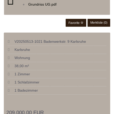
Grundriss UG.pdf
Merkliste (
0
)
Favorite
V20250513-1021 Badenwerkstr. 9 Karlsruhe
Karlsruhe
Wohnung
38,00 m²
1 Zimmer
1 Schlafzimmer
1 Badezimmer
209.000,00 EUR