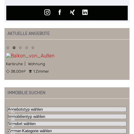
AKTUELLE ANGEBOTE
Karlsruhe | Wohnung
38,00m²
1 Zimmer
F
IMMOBILIE SUCHEN