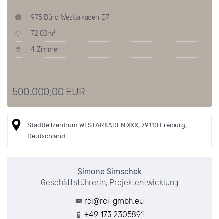
975 Büro Westarkaden D7
72,00m²
4 Zimmer
500.000,00 EUR
Stadtteilzentrum WESTARKADEN XXX, 79110 Freiburg,
Deutschland
Simone Simschek
Geschäftsführerin, Projektentwicklung
rci@rci-gmbh.eu
+49 173 2305891