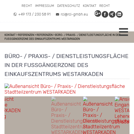
RECHT
IMPRESSUM
DATENSCHUTZ
KONTAKT
RECHT
+49 173 / 230 58 91
rci@rci-gmbh.eu
KONTAKT
>
REFERENZEN
>
REFERENZEN
>
BÜRO- / PRAXIS- / DIENSTLEISTUNGSFLÄCHE IN DER
FUSSGÄNGERZONE DES EINKAUFSZENTRUMS WESTARKADEN
BÜRO- / PRAXIS- / DIENSTLEISTUNGSFLÄCHE
IN DER FUSSGÄNGERZONE DES E
INKAUFSZENTRUMS WESTARKADEN