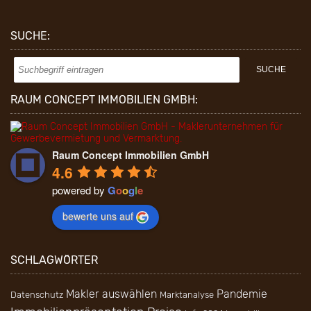
SUCHE:
RAUM CONCEPT IMMOBILIEN GMBH:
Raum Concept Immobilien GmbH
4.6
powered by
G
o
o
g
l
e
bewerte uns auf
SCHLAGWÖRTER
Makler auswählen
Pandemie
Datenschutz
Marktanalyse