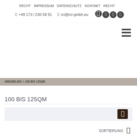
RECHT
IMPRESSUM
DATENSCHUTZ
KONTAKT
RECHT
+49 173 / 230 58 91
rci@rci-gmbh.eu
IMMOBILIEN
>
100 BIS 125QM
100 BIS 125QM
SORTIERUNG