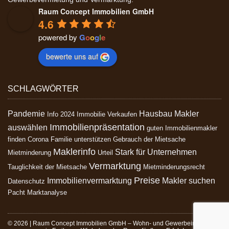
Raum Concept Immobilien GmbH
4.6
powered by
G
o
o
g
l
e
bewerte uns auf
SCHLAGWÖRTER
Pandemie
Hausbau
Makler
Info 2024 Immobilie Verkaufen
Immobilienpräsentation
auswählen
guten Immobilienmakler
finden
Corona
Familie unterstützen
Gebrauch der Mietsache
Maklerinfo
Stark für Unternehmen
Mietminderung
Urteil
Vermarktung
Tauglichkeit der Mietsache
Mietminderungsrecht
Preise
Immobilienvermarktung
Makler suchen
Datenschutz
Pacht
Marktanalyse
© 2026 | Raum Concept Immobilien GmbH – Wohn- und Gewerbeimmobilien